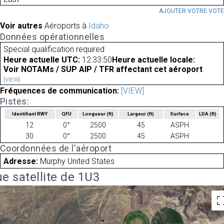
AJOUTER VOTRE VOT
Voir autres
Aéroports à
Idaho
Données opérationnelles
Special qualification required
Heure actuelle UTC:
12:33:50
Heure actuelle locale:
Voir NOTAMs / SUP AIP / TFR affectant cet aéroport
[VIEW]
Fréquences de communication:
[VIEW]
Pistes:
Identifiant RWY
QFU
Longueur
(ft)
Largeur
(ft)
Surface
LDA
(ft)
12
0°
2500
45
ASPH
30
0°
2500
45
ASPH
Coordonnées de l'aéroport
Adresse:
Murphy United States
e satellite de 1U3