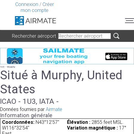
Connexion
/
Créer
mon compte
Rechercher aéroport
1U3 - Murphy
Situé à Murphy, United
States
ICAO - 1U3, IATA -
Données fournies par
Airmate
Information générale
Coordonnées:
N43°12'57"
Élévation :
2855 feet MSL.
W116°32'54"
Variation magnétique :
17°
East