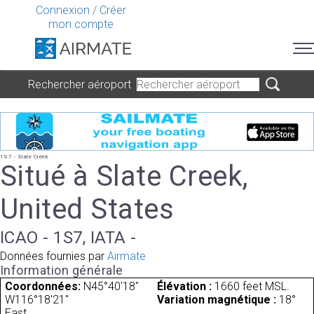
Connexion
/
Créer
mon compte
Rechercher aéroport
1S7 - Slate Creek
Situé à Slate Creek,
United States
ICAO - 1S7, IATA -
Données fournies par
Airmate
Information générale
Coordonnées:
N45°40'18"
Élévation :
1660 feet MSL.
W116°18'21"
Variation magnétique :
18°
East