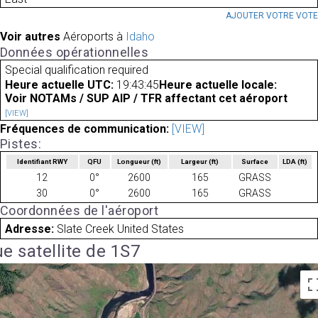
AJOUTER VOTRE VOT
Voir autres
Aéroports à
Idaho
Données opérationnelles
Special qualification required
Heure actuelle UTC:
19:43:45
Heure actuelle locale:
Voir NOTAMs / SUP AIP / TFR affectant cet aéroport
[VIEW]
Fréquences de communication:
[VIEW]
Pistes:
Identifiant RWY
QFU
Longueur
(ft)
Largeur
(ft)
Surface
LDA
(ft)
12
0°
2600
165
GRASS
30
0°
2600
165
GRASS
Coordonnées de l'aéroport
Adresse:
Slate Creek United States
e satellite de 1S7