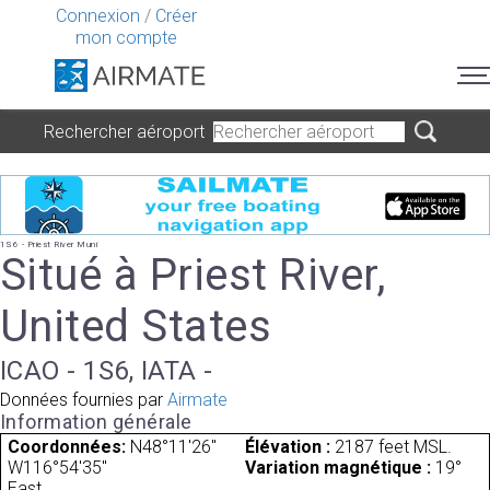
Connexion
/
Créer
mon compte
Rechercher aéroport
1S6 - Priest River Muni
Situé à Priest River,
United States
ICAO - 1S6, IATA -
Données fournies par
Airmate
Information générale
Coordonnées:
N48°11'26"
Élévation :
2187 feet MSL.
W116°54'35"
Variation magnétique :
19°
East