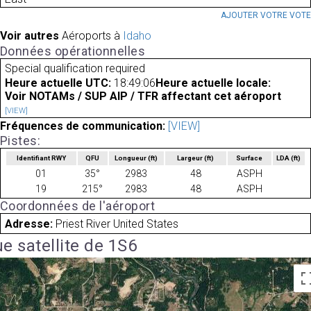
AJOUTER VOTRE VOT
Voir autres
Aéroports à
Idaho
Données opérationnelles
Special qualification required
Heure actuelle UTC:
18:49:06
Heure actuelle locale:
Voir NOTAMs / SUP AIP / TFR affectant cet aéroport
[VIEW]
Fréquences de communication:
[VIEW]
Pistes:
Identifiant RWY
QFU
Longueur
(ft)
Largeur
(ft)
Surface
LDA
(ft)
01
35°
2983
48
ASPH
19
215°
2983
48
ASPH
Coordonnées de l'aéroport
Adresse:
Priest River United States
e satellite de 1S6