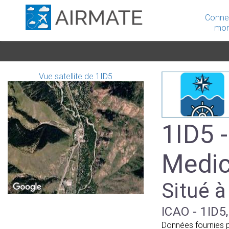
Conne
mon
Vue satellite de 1ID5
1ID5 
Medic
Situé à
ICAO - 1ID5,
Données fournies 