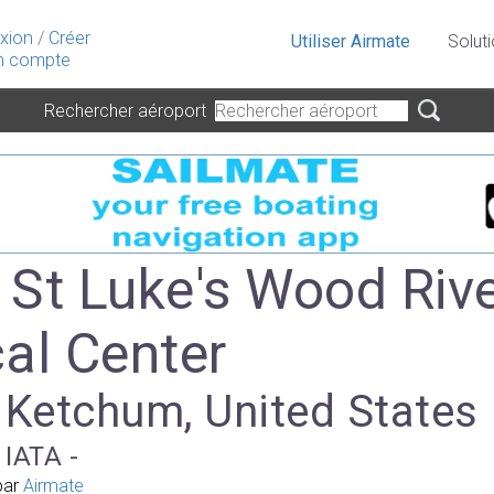
xion
/
Créer
Utiliser Airmate
Solut
 compte
Rechercher aéroport
- St Luke's Wood Riv
al Center
 Ketchum, United States
 IATA -
par
Airmate