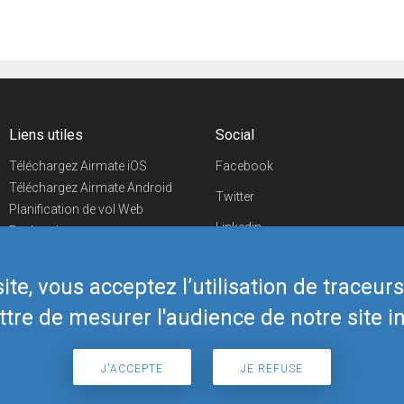
Liens utiles
Social
Téléchargez Airmate iOS
Facebook
Téléchargez Airmate Android
Twitter
Planification de vol Web
Linkedin
Recherche
aéroports/handleurs
YouTube
Evénements aéronautiques
te, vous acceptez l’utilisation de traceur
Telegram
Boutique Airmate
tre de mesurer l'audience de notre site in
J'ACCEPTE
JE REFUSE