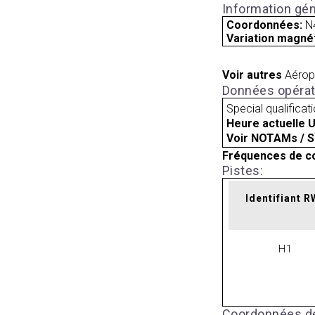
Information gén
Coordonnées:
N
Variation magnét
Voir autres
Aérop
Données opérat
Special qualificat
Heure actuelle 
Voir NOTAMs / S
Fréquences de c
Pistes:
Identifiant 
H1
Coordonnées de