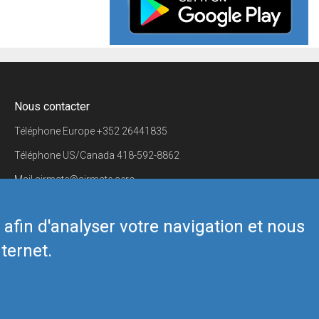
Nous contacter
Téléphone Europe
+352 26441835
Téléphone US/Canada
418-592-8862
Mail
airmate@airmate.aero
(c) Myriel Aviation SA
s afin d'analyser votre navigation et nous
ternet.
Back to top