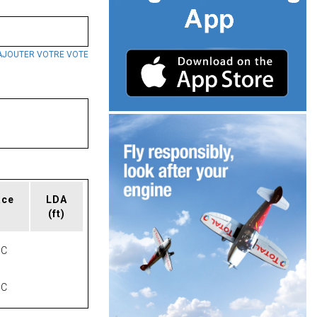
AJOUTER VOTRE VOTE
ace
LDA
(ft)
NC
NC