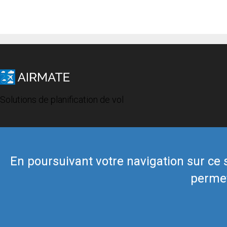
Solutions de planification de vol
En poursuivant votre navigation sur ce si
permet
© 2019 Airmate -
Conditions d'utilisation
-
Vie privée