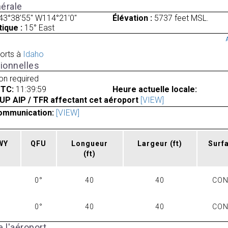
érale
43°38'55" W114°21'0"
Élévation :
5737 feet MSL.
ique :
15° East
orts à
Idaho
ionnelles
ion required
UTC:
11:39:59
Heure actuelle locale:
UP AIP / TFR affectant cet aéroport
[VIEW]
ommunication:
[VIEW]
RWY
QFU
Longueur
Largeur
(ft)
Surf
(ft)
0°
40
40
CO
0°
40
40
CO
 l'aéroport