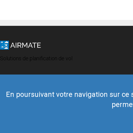
Solutions de planification de vol
En poursuivant votre navigation sur ce si
permet
© 2019 Airmate -
Conditions d'utilisation
-
Vie privée