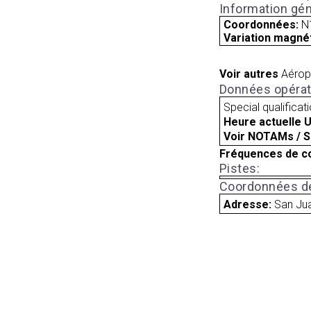
Information gén
Coordonnées:
N
Variation magnét
Voir autres
Aérop
Données opérat
Special qualificat
Heure actuelle 
Voir NOTAMs / S
Fréquences de c
Pistes:
Coordonnées de
Adresse:
San Ju