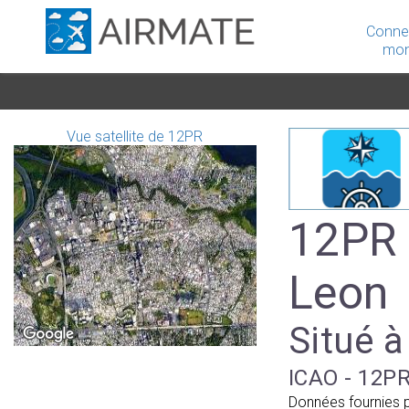
Conne
mon
Vue satellite de 12PR
12PR 
Leon
Situé à
ICAO - 12PR
Données fournies 