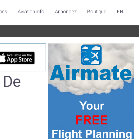
ions
Aviation info
Annoncez
Boutique
EN
 De