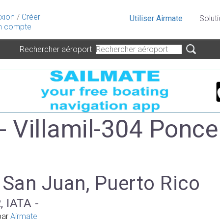
xion
/
Créer
Utiliser Airmate
Solut
 compte
Rechercher aéroport
- Villamil-304 Ponce
 San Juan, Puerto Rico
, IATA -
par
Airmate