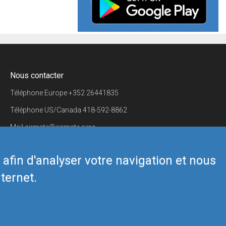
Nous contacter
Téléphone Europe
+352 26441835
Téléphone US/Canada
418-592-8862
Mail
airmate@airmate.aero
(c) Myriel Aviation SA
s afin d'analyser votre navigation et nous
ternet.
Back to top