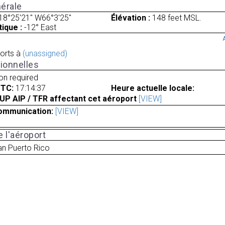
érale
18°25'21" W66°3'25"
Élévation :
148 feet MSL.
ique :
-12° East
orts à
(unassigned)
ionnelles
ion required
UTC:
17:14:37
Heure actuelle locale:
UP AIP / TFR affectant cet aéroport
[VIEW]
ommunication:
[VIEW]
 l'aéroport
an Puerto Rico