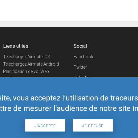
Liens utiles
Social
Téléchargez Airmate iOS
Facebook
Téléchargez Airmate Android
Twitter
Planification de vol Web
Linkedin
Recherche
aéroports/handleurs
YouTube
Evénements aéronautiques
te, vous acceptez l’utilisation de traceur
Telegram
Boutique Airmate
tre de mesurer l'audience de notre site in
J'ACCEPTE
JE REFUSE