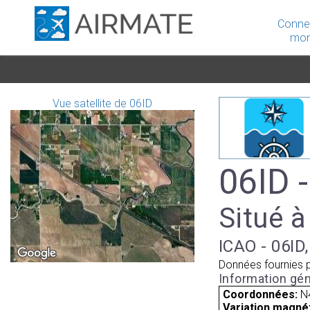
Conne
mon
Vue satellite de 06ID
06ID -
Situé à
ICAO - 06ID,
Données fournies 
Information gén
Coordonnées:
N
Variation magnét