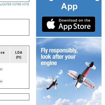
AJOUTER VOTRE VOTE
ace
LDA
(ft)
PH
PH