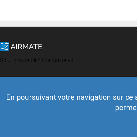
Solutions de planification de vol
En poursuivant votre navigation sur ce si
permet
© 2019 Airmate -
Conditions d'utilisation
-
Vie privée