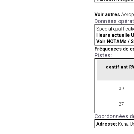
Voir autres
Aérop
Données opérat
Special qualificat
Heure actuelle 
Voir NOTAMs / S
Fréquences de c
Pistes:
Identifiant 
09
27
Coordonnées de
Adresse:
Kuna Un