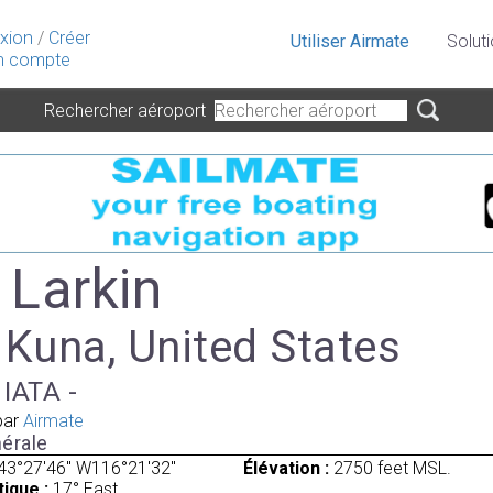
xion
/
Créer
Utiliser Airmate
Solut
 compte
Rechercher aéroport
 Larkin
 Kuna, United States
 IATA -
par
Airmate
érale
43°27'46" W116°21'32"
Élévation :
2750 feet MSL.
ique :
17° East