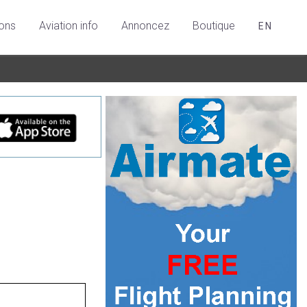
ions
Aviation info
Annoncez
Boutique
EN