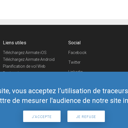
Liens utiles
Social
Téléchargez Airmate iOS
Facebook
Téléchargez Airmate Android
Twitter
Planification de vol Web
Linkedin
Recherche
aéroports/handleurs
YouTube
Evénements aéronautiques
te, vous acceptez l’utilisation de traceur
Telegram
Boutique Airmate
tre de mesurer l'audience de notre site in
J'ACCEPTE
JE REFUSE