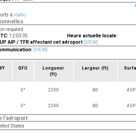
orts à
Idaho
ionnelles
ion required
UTC:
12:03:35
Heure actuelle locale:
UP AIP / TFR affectant cet aéroport
[VIEW]
ommunication:
[VIEW]
RWY
QFU
Longueur
Largeur
(ft)
Surf
(ft)
0°
2200
80
AS
0°
2200
80
AS
 l'aéroport
ited States