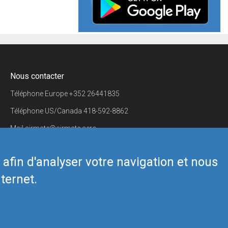
Nous contacter
Téléphone Europe
+352 26441835
Téléphone US/Canada
418-592-8862
Mail
airmate@airmate.aero
(c) Myriel Aviation SA
s afin d'analyser votre navigation et nous
ternet.
Back to top