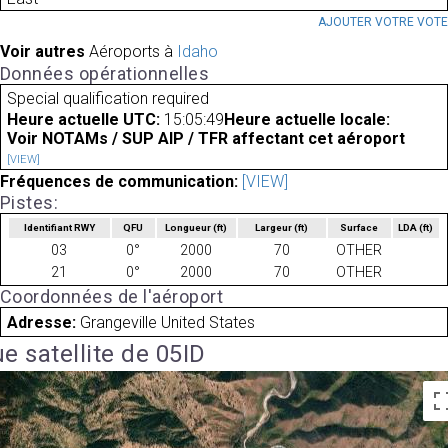
AJOUTER VOTRE VOT
Voir autres
Aéroports à
Idaho
Données opérationnelles
Special qualification required
Heure actuelle UTC:
15:05:49
Heure actuelle locale:
Voir NOTAMs / SUP AIP / TFR affectant cet aéroport
[VIEW]
Fréquences de communication:
[VIEW]
Pistes:
Identifiant RWY
QFU
Longueur
(ft)
Largeur
(ft)
Surface
LDA
(ft)
03
0°
2000
70
OTHER
21
0°
2000
70
OTHER
Coordonnées de l'aéroport
Adresse:
Grangeville United States
e satellite de 05ID