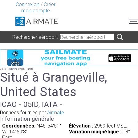
Connexion
/
Créer
mon compte
Rechercher aéroport
05ID - Running Creek Ranch
Situé à Grangeville,
United States
ICAO - 05ID, IATA -
Données fournies par
Airmate
Information générale
Coordonnées:
N45°54'51"
Élévation :
2969 feet MSL.
W114°50'8"
Variation magnétique :
18°
East