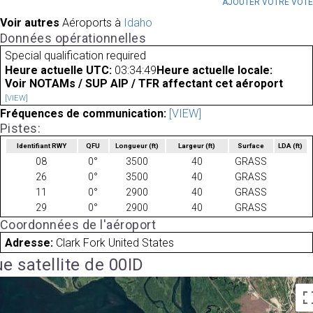
AJOUTER VOTRE VOT
Voir autres
Aéroports à
Idaho
Données opérationnelles
Special qualification required
Heure actuelle UTC:
03:34:49
Heure actuelle locale:
Voir NOTAMs / SUP AIP / TFR affectant cet aéroport
[VIEW]
Fréquences de communication:
[VIEW]
Pistes:
Identifiant RWY
QFU
Longueur
(ft)
Largeur
(ft)
Surface
LDA
(ft)
08
0°
3500
40
GRASS
26
0°
3500
40
GRASS
11
0°
2900
40
GRASS
29
0°
2900
40
GRASS
Coordonnées de l'aéroport
Adresse:
Clark Fork United States
e satellite de 00ID