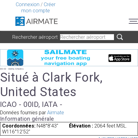
Connexion
/
Créer
mon compte
Rechercher aéroport
00ID - Delta Shores
Situé à Clark Fork,
United States
ICAO - 00ID, IATA -
Données fournies par
Airmate
Information générale
Coordonnées:
N48°8'43"
Élévation :
2064 feet MSL.
W116°12'52"