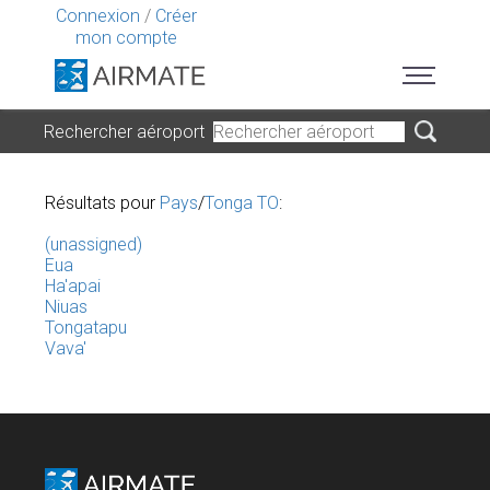
Connexion
/
Créer
mon compte
Rechercher aéroport
Résultats pour
Pays
/
Tonga TO
:
(unassigned)
Eua
Ha'apai
Niuas
Tongatapu
Vava'