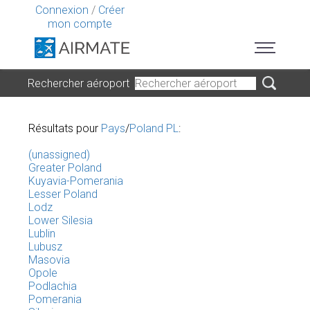
Connexion
/
Créer
mon compte
Rechercher aéroport
Résultats pour
Pays
/
Poland PL
:
(unassigned)
Greater Poland
Kuyavia-Pomerania
Lesser Poland
Lodz
Lower Silesia
Lublin
Lubusz
Masovia
Opole
Podlachia
Pomerania