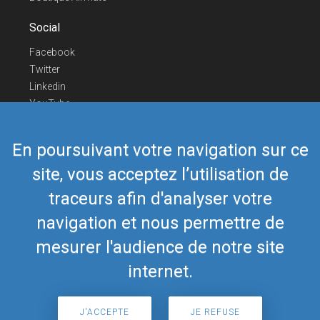
Social
Facebook
Twitter
Linkedin
YouTube
Telegram
En poursuivant votre navigation sur ce
Nous contacter
site, vous acceptez l’utilisation de
Téléphone Europe
+352 26441835
Téléphone US/Canada
418-592-8862
traceurs afin d'analyser votre
Mail
airmate@airmate.aero
navigation et nous permettre de
(c) Myriel Aviation SA
mesurer l'audience de notre site
internet.
© 2019 Airmate -
Conditions d'utilisation
-
Vie
Back to top
privée
J'ACCEPTE
JE REFUSE