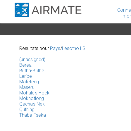
Conne
mon
Résultats pour
Pays
/
Lesotho LS
:
(unassigned)
Berea
Butha-Buthe
Leribe
Mafeteng
Maseru
Mohale's Hoek
Mokhotlong
Qacha's Nek
Quthing
Thaba-Tseka