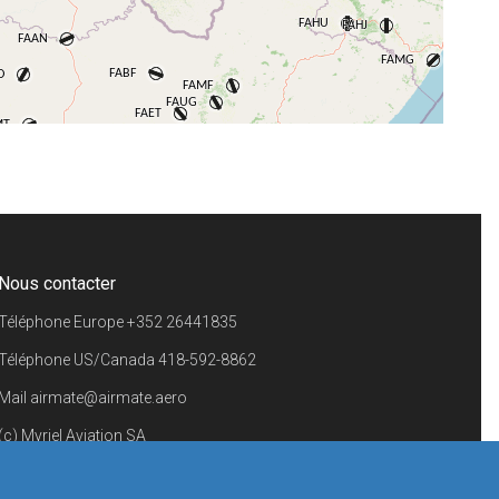
+
−
⇧
©
OpenStreetMap
contributors.
i
Nous contacter
Téléphone Europe
+352 26441835
Téléphone US/Canada
418-592-8862
Mail
airmate@airmate.aero
(c) Myriel Aviation SA