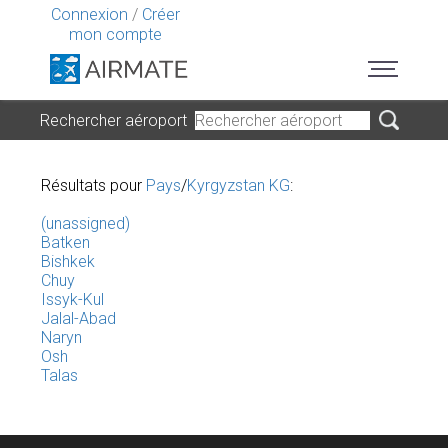
Connexion
/
Créer
mon compte
Rechercher aéroport
Résultats pour
Pays
/
Kyrgyzstan KG
:
(unassigned)
Batken
Bishkek
Chuy
Issyk-Kul
Jalal-Abad
Naryn
Osh
Talas