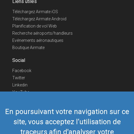
Liens utiles
Téléchargez Airmate iOS
Téléchargez Airmate Android
Planification de vol Web
Recherche aéroports/handleurs
Evénements aéronautiques
Boutique Airmate
Social
Facebook
Twitter
Linkedin
YouTube
Telegram
En poursuivant votre navigation sur ce
Nous contacter
site, vous acceptez l’utilisation de
Téléphone Europe
+352 26441835
Téléphone US/Canada
418-592-8862
traceurs afin d'analyser votre