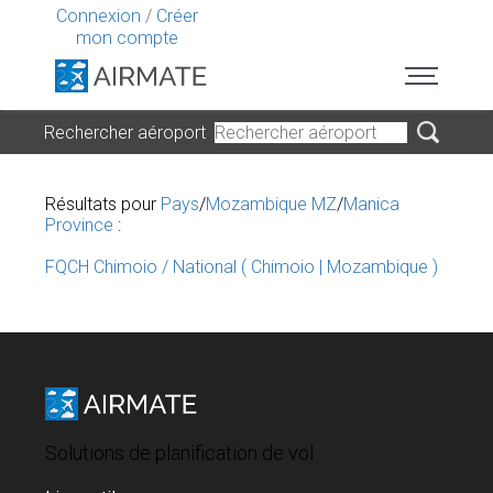
Connexion
/
Créer
mon compte
Rechercher aéroport
Résultats pour
Pays
/
Mozambique MZ
/
Manica
Province
:
FQCH Chimoio / National ( Chimoio | Mozambique )
Solutions de planification de vol