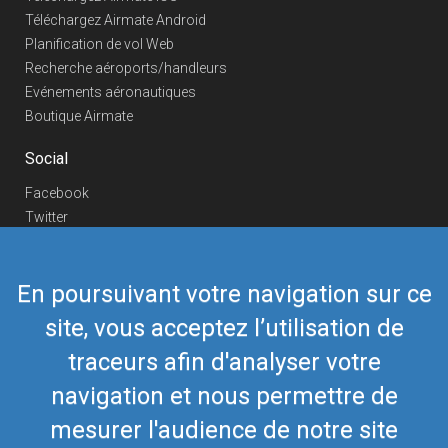
Téléchargez Airmate Android
Planification de vol Web
Recherche aéroports/handleurs
Evénements aéronautiques
Boutique Airmate
Social
Facebook
Twitter
Linkedin
YouTube
En poursuivant votre navigation sur ce
Telegram
site, vous acceptez l’utilisation de
Nous contacter
traceurs afin d'analyser votre
Téléphone Europe
+352 26441835
Téléphone US/Canada
navigation et nous permettre de
418-592-8862
Mail
airmate@airmate.aero
mesurer l'audience de notre site
(c) Myriel Aviation SA