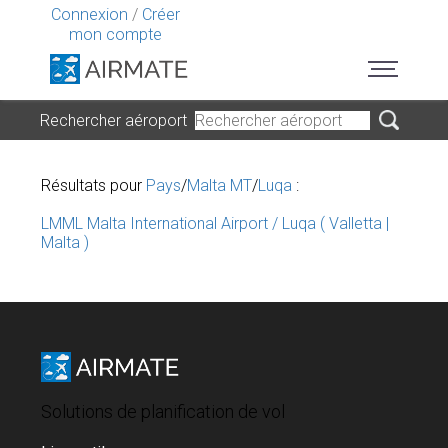
Connexion
/
Créer
mon compte
Rechercher aéroport
Résultats pour
Pays
/
Malta MT
/
Luqa
:
LMML Malta International Airport / Luqa ( Valletta |
Malta )
Solutions de planification de vol