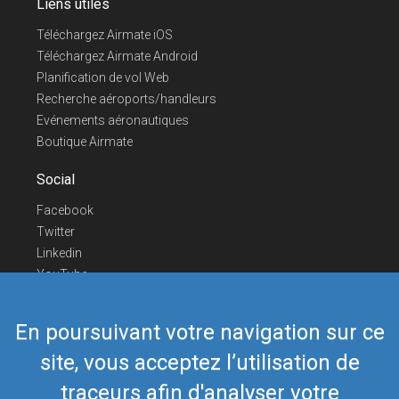
Liens utiles
Téléchargez Airmate iOS
Téléchargez Airmate Android
Planification de vol Web
Recherche aéroports/handleurs
Evénements aéronautiques
Boutique Airmate
Social
Facebook
Twitter
Linkedin
YouTube
Telegram
En poursuivant votre navigation sur ce
Nous contacter
site, vous acceptez l’utilisation de
Téléphone Europe
+352 26441835
Téléphone US/Canada
418-592-8862
traceurs afin d'analyser votre