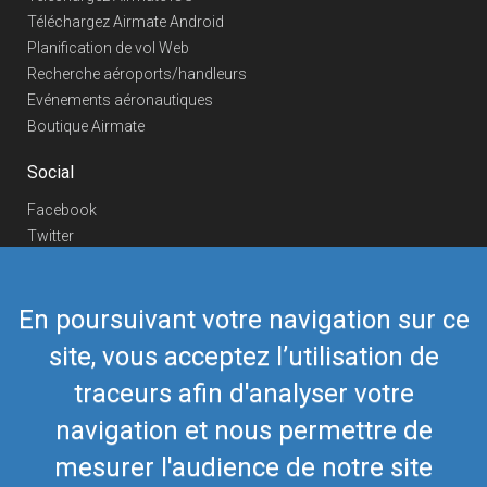
Téléchargez Airmate Android
Planification de vol Web
Recherche aéroports/handleurs
Evénements aéronautiques
Boutique Airmate
Social
Facebook
Twitter
Linkedin
YouTube
En poursuivant votre navigation sur ce
Telegram
site, vous acceptez l’utilisation de
Nous contacter
traceurs afin d'analyser votre
Téléphone Europe
+352 26441835
Téléphone US/Canada
navigation et nous permettre de
418-592-8862
Mail
airmate@airmate.aero
mesurer l'audience de notre site
(c) Myriel Aviation SA