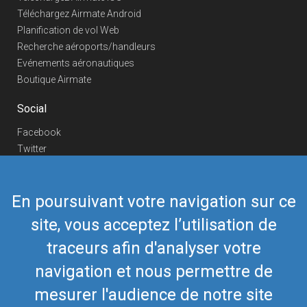
Téléchargez Airmate Android
Planification de vol Web
Recherche aéroports/handleurs
Evénements aéronautiques
Boutique Airmate
Social
Facebook
Twitter
Linkedin
YouTube
En poursuivant votre navigation sur ce
Telegram
site, vous acceptez l’utilisation de
Nous contacter
traceurs afin d'analyser votre
Téléphone Europe
+352 26441835
Téléphone US/Canada
navigation et nous permettre de
418-592-8862
Mail
airmate@airmate.aero
mesurer l'audience de notre site
(c) Myriel Aviation SA