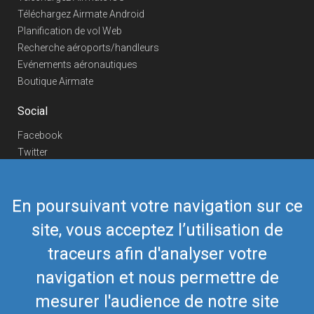
Téléchargez Airmate Android
Planification de vol Web
Recherche aéroports/handleurs
Evénements aéronautiques
Boutique Airmate
Social
Facebook
Twitter
Linkedin
YouTube
En poursuivant votre navigation sur ce
Telegram
site, vous acceptez l’utilisation de
Nous contacter
traceurs afin d'analyser votre
Téléphone Europe
+352 26441835
Téléphone US/Canada
navigation et nous permettre de
418-592-8862
Mail
airmate@airmate.aero
mesurer l'audience de notre site
(c) Myriel Aviation SA