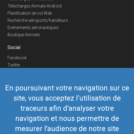
Téléchargez Airmate Android
Planification de vol Web
Recherche aéroports/handleurs
Evénements aéronautiques
Boutique Airmate
Social
Facebook
Twitter
Linkedin
YouTube
En poursuivant votre navigation sur ce
Telegram
site, vous acceptez l’utilisation de
Nous contacter
traceurs afin d'analyser votre
Téléphone Europe
+352 26441835
Téléphone US/Canada
navigation et nous permettre de
418-592-8862
Mail
airmate@airmate.aero
mesurer l'audience de notre site
(c) Myriel Aviation SA