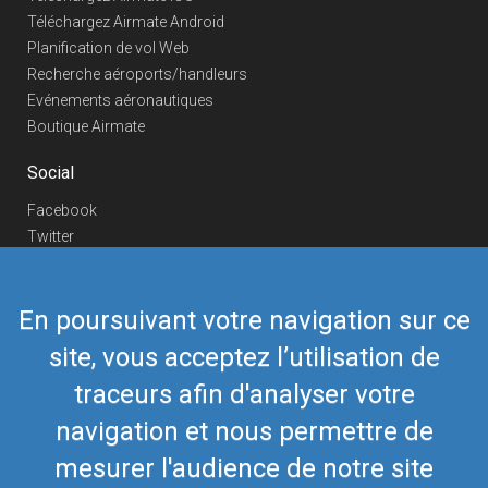
Téléchargez Airmate Android
Planification de vol Web
Recherche aéroports/handleurs
Evénements aéronautiques
Boutique Airmate
Social
Facebook
Twitter
Linkedin
YouTube
En poursuivant votre navigation sur ce
Telegram
site, vous acceptez l’utilisation de
Nous contacter
traceurs afin d'analyser votre
Téléphone Europe
+352 26441835
Téléphone US/Canada
navigation et nous permettre de
418-592-8862
Mail
airmate@airmate.aero
mesurer l'audience de notre site
(c) Myriel Aviation SA