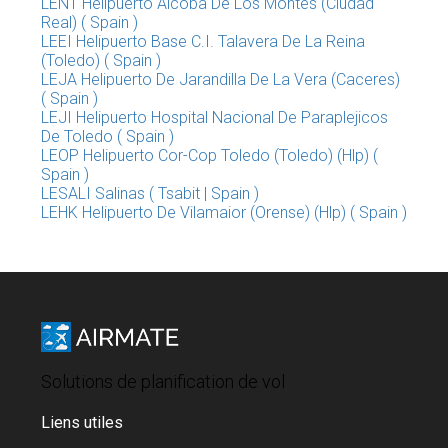
LENT Helipuerto Alcoba De Los Montes (Ciudad
Real) ( Spain )
LEEI Helipuerto Base C.I. Talavera De La Reina
(Toledo) ( Spain )
LEJA Helipuerto De Jarandilla De La Vera (Caceres)
( Spain )
LEJI Helipuerto Hospital Nacional De Paraplejicos
De Toledo ( Spain )
LEOP Helipuerto Cor-Cop Toledo (Toledo) (Hlp) (
Spain )
LESALI Salinas ( Tsabit | Spain )
LEHK Helipuerto De Vilamaior (Orense) (Hlp) ( Spain )
Solutions de planification de vol
Liens utiles