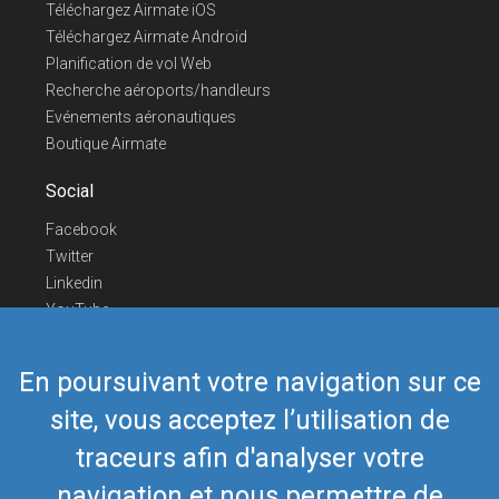
Téléchargez Airmate iOS
Téléchargez Airmate Android
Planification de vol Web
Recherche aéroports/handleurs
Evénements aéronautiques
Boutique Airmate
Social
Facebook
Twitter
Linkedin
YouTube
Telegram
En poursuivant votre navigation sur ce
Nous contacter
site, vous acceptez l’utilisation de
Téléphone Europe
+352 26441835
Téléphone US/Canada
418-592-8862
traceurs afin d'analyser votre
Mail
airmate@airmate.aero
navigation et nous permettre de