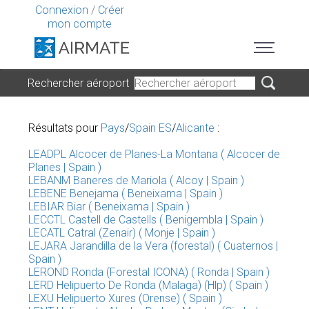
Connexion
/
Créer
mon compte
Rechercher aéroport
Résultats pour
Pays
/
Spain ES
/
Alicante
:
LEADPL Alcocer de Planes-La Montana ( Alcocer de
Planes | Spain )
LEBANM Baneres de Mariola ( Alcoy | Spain )
LEBENE Benejama ( Beneixama | Spain )
LEBIAR Biar ( Beneixama | Spain )
LECCTL Castell de Castells ( Benigembla | Spain )
LECATL Catral (Zenair) ( Monje | Spain )
LEJARA Jarandilla de la Vera (forestal) ( Cuaternos |
Spain )
LEROND Ronda (Forestal ICONA) ( Ronda | Spain )
LERD Helipuerto De Ronda (Malaga) (Hlp) ( Spain )
LEXU Helipuerto Xures (Orense) ( Spain )