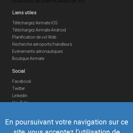
Solutions de planification de vol
Liens utiles
Téléchargez Airmate iOS
Téléchargez Airmate Android
Planification de vol Web
Recherche aéroports/handleurs
Evénements aéronautiques
Boutique Airmate
Social
Facebook
Twitter
Linkedin
YouTube
Telegram
En poursuivant votre navigation sur ce
Nous contacter
site, vous acceptez l’utilisation de
Téléphone Europe
+352 26441835