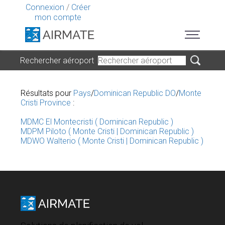
Connexion
/
Créer
mon compte
Rechercher aéroport
Résultats pour
Pays
/
Dominican Republic DO
/
Monte
Cristi Province
:
MDMC El Montecristi ( Dominican Republic )
MDPM Piloto ( Monte Cristi | Dominican Republic )
MDWO Walterio ( Monte Cristi | Dominican Republic )