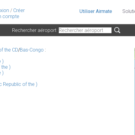
xion
/
Créer
Utiliser Airmate
Solut
 compte
Rechercher aéroport
of the CD
/
Bas-Congo
:
 )
the )
 )
 Republic of the )