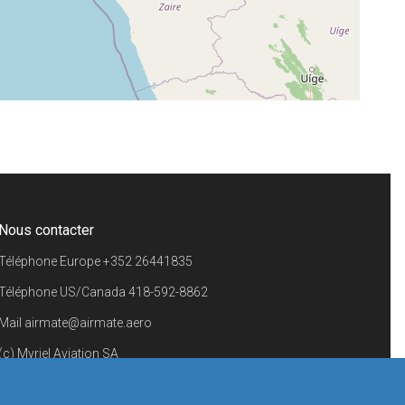
+
−
⇧
©
OpenStreetMap
contributors.
i
Nous contacter
Téléphone Europe
+352 26441835
Téléphone US/Canada
418-592-8862
Mail
airmate@airmate.aero
(c) Myriel Aviation SA