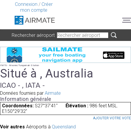
Connexion
/
Créer
mon compte
Rechercher aéroport
YMTU - Moonie/Tungamah Station
Situé à , Australia
ICAO - , IATA -
Données fournies par
Airmate
Information générale
Coordonnées:
S27°37'41"
Élévation :
986 feet MSL.
E150°29'32"
AJOUTER VOTRE VOT
Voir autres
Aéroports à
Queensland