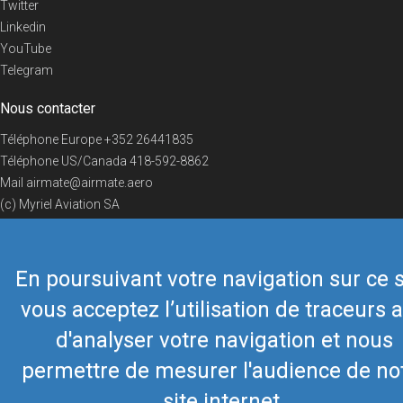
Twitter
Linkedin
YouTube
Telegram
Nous contacter
Téléphone Europe
+352 26441835
Téléphone US/Canada
418-592-8862
Mail
airmate@airmate.aero
(c) Myriel Aviation SA
En poursuivant votre navigation sur ce s
© 2019 Airmate -
Conditions d'utilisation
-
Vie privée
Back to top
vous acceptez l’utilisation de traceurs a
d'analyser votre navigation et nous
permettre de mesurer l'audience de no
site internet.