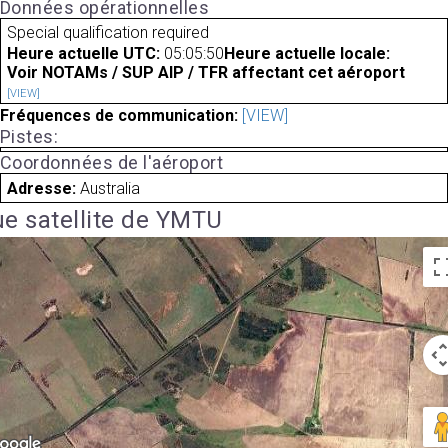
Données opérationnelles
Special qualification required
Heure actuelle UTC:
05:05:50
Heure actuelle locale:
Voir NOTAMs / SUP AIP / TFR affectant cet aéroport
[VIEW]
Fréquences de communication:
[VIEW]
Pistes:
Coordonnées de l'aéroport
Adresse:
Australia
e satellite de YMTU