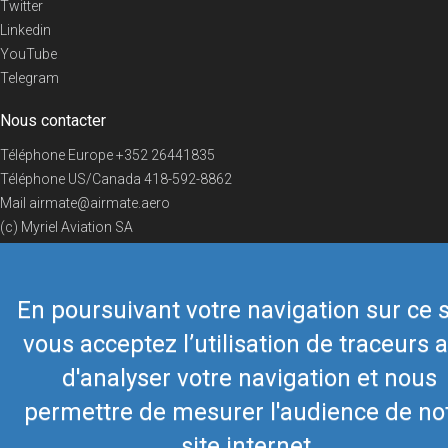
Twitter
Linkedin
YouTube
Telegram
Nous contacter
Téléphone Europe
+352 26441835
Téléphone US/Canada
418-592-8862
Mail
airmate@airmate.aero
(c) Myriel Aviation SA
En poursuivant votre navigation sur ce s
© 2019 Airmate -
Conditions d'utilisation
-
Vie privée
Back to top
vous acceptez l’utilisation de traceurs a
d'analyser votre navigation et nous
permettre de mesurer l'audience de no
site internet.