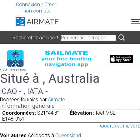
Connexion
/
Créer
mon compte
Rechercher aéroport
YIBM - Ironbark Mine
Situé à , Australia
ICAO - , IATA -
Données fournies par
Airmate
Information générale
Coordonnées:
S21°44'8"
Élévation :
feet MSL.
E148°9'51"
AJOUTER VOTRE VOT
Voir autres
Aéroports à
Queensland