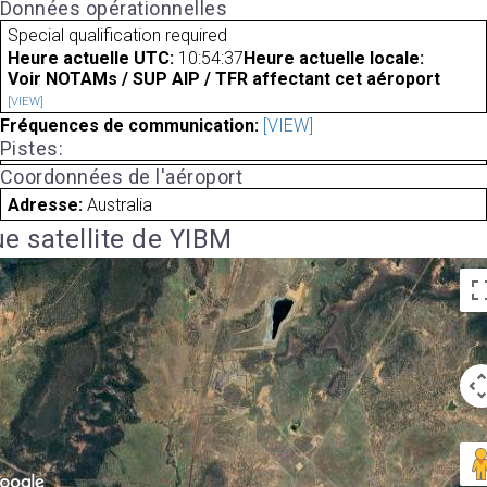
Données opérationnelles
Special qualification required
Heure actuelle UTC:
10:54:37
Heure actuelle locale:
Voir NOTAMs / SUP AIP / TFR affectant cet aéroport
[VIEW]
Fréquences de communication:
[VIEW]
Pistes:
Coordonnées de l'aéroport
Adresse:
Australia
e satellite de YIBM