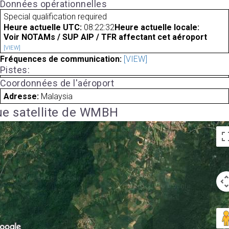
Données opérationnelles
Special qualification required
Heure actuelle UTC:
08:22:32
Heure actuelle locale:
Voir NOTAMs / SUP AIP / TFR affectant cet aéroport
[VIEW]
Fréquences de communication:
[VIEW]
Pistes:
Coordonnées de l'aéroport
Adresse:
Malaysia
e satellite de WMBH