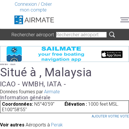
Connexion
/
Créer
mon compte
Rechercher aéroport
WMBH - Kroh
Situé à , Malaysia
ICAO - WMBH, IATA -
Données fournies par
Airmate
Information générale
Coordonnées:
N5°40'59"
Élévation :
1000 feet MSL.
E100°58'55"
AJOUTER VOTRE VOT
Voir autres
Aéroports à
Perak