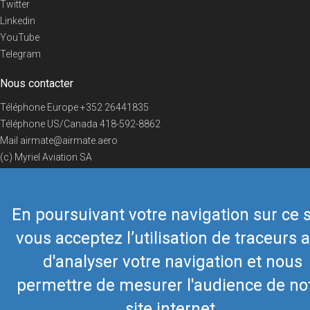
Twitter
Linkedin
YouTube
Telegram
Nous contacter
Téléphone Europe
+352 26441835
Téléphone US/Canada
418-592-8862
Mail
airmate@airmate.aero
(c) Myriel Aviation SA
En poursuivant votre navigation sur ce s
© 2019 Airmate -
Conditions d'utilisation
-
Vie privée
Back to top
vous acceptez l’utilisation de traceurs a
d'analyser votre navigation et nous
permettre de mesurer l'audience de no
site internet.