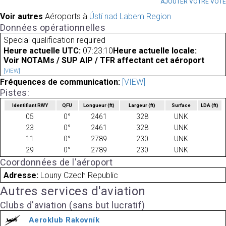
AJOUTER VOTRE VOT
Voir autres
Aéroports à
Ústí nad Labem Region
Données opérationnelles
Special qualification required
Heure actuelle UTC:
07:23:10
Heure actuelle locale:
Voir NOTAMs / SUP AIP / TFR affectant cet aéroport
[VIEW]
Fréquences de communication:
[VIEW]
Pistes:
Identifiant RWY
QFU
Longueur
(ft)
Largeur
(ft)
Surface
LDA
(ft)
05
0°
2461
328
UNK
23
0°
2461
328
UNK
11
0°
2789
230
UNK
29
0°
2789
230
UNK
Coordonnées de l'aéroport
Adresse:
Louny Czech Republic
Autres services d'aviation
Clubs d'aviation (sans but lucratif)
Aeroklub Rakovník