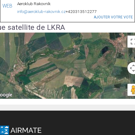
Aeroklub Rakovník
WEB
info@aeroklub-rakovnik.cz
+420313512277
AJOUTER VOTRE VOTE
e satellite de LKRA