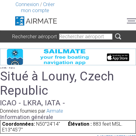
Connexion
/
Créer
mon compte
Rechercher aéroport
LKRA - Rana
Situé à Louny, Czech
Republic
ICAO - LKRA, IATA -
Données fournies par
Airmate
Information générale
Coordonnées:
N50°24'14"
Élévation :
883 feet MSL.
E13°45'7"