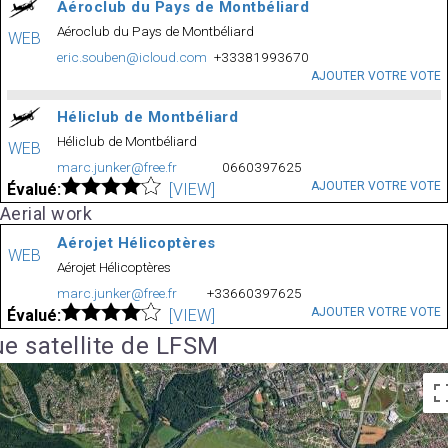
Aéroclub du Pays de Montbéliard
Aéroclub du Pays de Montbéliard
WEB
eric.souben@icloud.com
+33381993670
AJOUTER VOTRE VOTE
Héliclub de Montbéliard
Héliclub de Montbéliard
WEB
marc.junker@free.fr
0660397625
AJOUTER VOTRE VOTE
Évalué:
[VIEW]
Aerial work
Aérojet Hélicoptères
WEB
Aérojet Hélicoptères
marc.junker@free.fr
+33660397625
AJOUTER VOTRE VOTE
Évalué:
[VIEW]
e satellite de LFSM