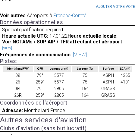
AJOUTER VOTRE VOT
Voir autres
Aéroports à
Franche-Comté
Données opérationnelles
Special qualification required
Heure actuelle UTC:
17:01:22
Heure actuelle locale:
Voir NOTAMs / SUP AIP / TFR affectant cet aéroport
[VIEW]
Fréquences de communication:
[VIEW]
Pistes:
Identifiant RWY
QFU
Longueur
(ft)
Largeur
(ft)
Surface
LDA
(ft)
08
79°
5577
75
ASPH
4265
26
259°
5577
75
ASPH
4101
08L
79°
2805
164
GRASS
26R
259°
2805
164
GRASS
Coordonnées de l'aéroport
Adresse:
Montbeliard France
Autres services d'aviation
Clubs d'aviation (sans but lucratif)