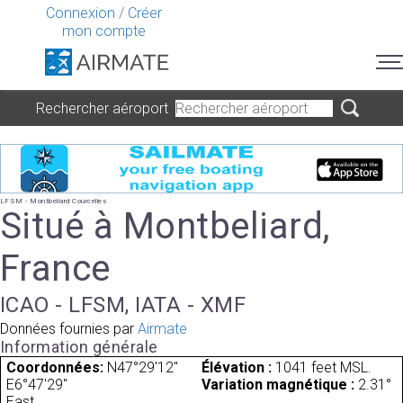
Connexion
/
Créer
mon compte
Rechercher aéroport
LFSM - Montbeliard Courcelles
Situé à Montbeliard,
France
ICAO - LFSM, IATA - XMF
Données fournies par
Airmate
Information générale
Coordonnées:
N47°29'12"
Élévation :
1041 feet MSL.
E6°47'29"
Variation magnétique :
2.31°
East