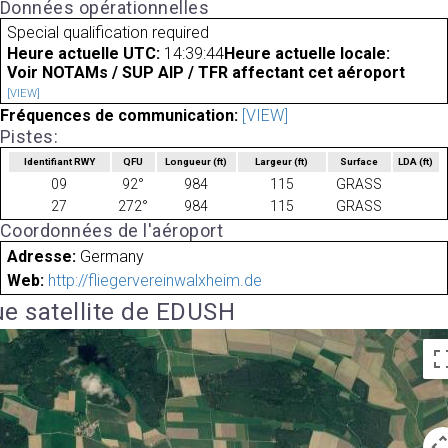
Données opérationnelles
Special qualification required
Heure actuelle UTC:
14:39:44
Heure actuelle locale:
Voir NOTAMs / SUP AIP / TFR affectant cet aéroport
[VIEW]
Fréquences de communication:
[VIEW]
Pistes:
Identifiant RWY
QFU
Longueur
(ft)
Largeur
(ft)
Surface
LDA
(ft)
09
92°
984
115
GRASS
27
272°
984
115
GRASS
Coordonnées de l'aéroport
Adresse:
Germany
Web:
http://fliegervereinwalxheim.de
e satellite de EDUSH