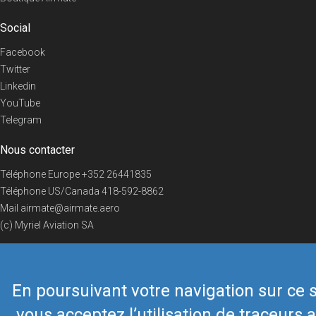
Social
Facebook
Twitter
Linkedin
YouTube
Telegram
Nous contacter
Téléphone Europe
+352 26441835
Téléphone US/Canada
418-592-8862
Mail
airmate@airmate.aero
(c) Myriel Aviation SA
En poursuivant votre navigation sur ce s
© 2019 Airmate -
Conditions d'utilisation
-
Vie privée
Back to top
vous acceptez l’utilisation de traceurs a