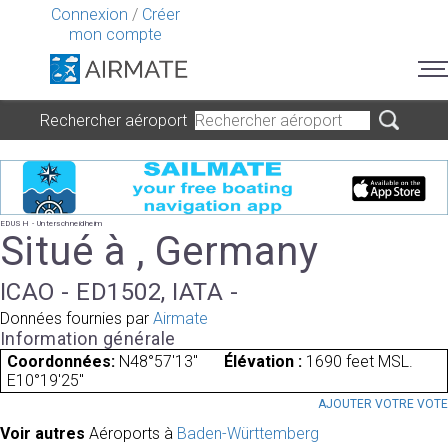
Connexion
/
Créer
mon compte
Rechercher aéroport
EDUSH - Unterschneidheim
Situé à , Germany
ICAO - ED1502, IATA -
Données fournies par
Airmate
Information générale
Coordonnées:
N48°57'13"
Élévation :
1690 feet MSL.
E10°19'25"
AJOUTER VOTRE VOT
Voir autres
Aéroports à
Baden-Württemberg