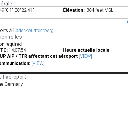
érale
49°0'1" E8°22'41"
Élévation :
384 feet MSL.
orts à
Baden-Württemberg
ionnelles
ion required
UTC:
14:07:54
Heure actuelle locale:
UP AIP / TFR affectant cet aéroport
[VIEW]
ommunication:
[VIEW]
 l'aéroport
uhe Germany