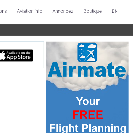
ions
Aviation info
Annoncez
Boutique
EN