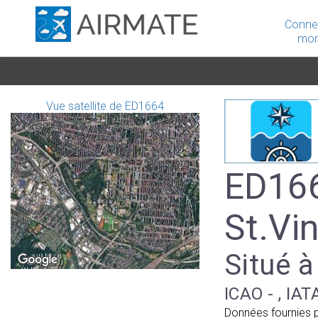
Conne
mon
Vue satellite de ED1664
ED166
St.Vi
Situé 
ICAO - , IAT
Données fournies 