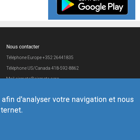
Nous contacter
Téléphone Europe
+352 26441835
Téléphone US/Canada
418-592-8862
Mail
airmate@airmate.aero
(c) Myriel Aviation SA
s afin d'analyser votre navigation et nous
ternet.
Back to top