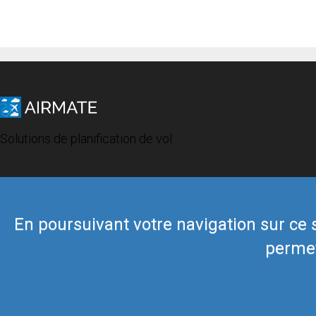
Solutions de planification de vol
En poursuivant votre navigation sur ce si
permet
© 2019 Airmate -
Conditions d'utilisation
-
Vie privée