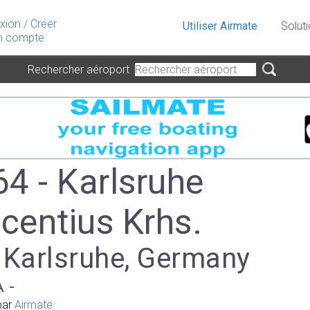
xion
/
Créer
Utiliser Airmate
Solut
 compte
Rechercher aéroport
4 - Karlsruhe
ncentius Krhs.
à Karlsruhe, Germany
A -
par
Airmate