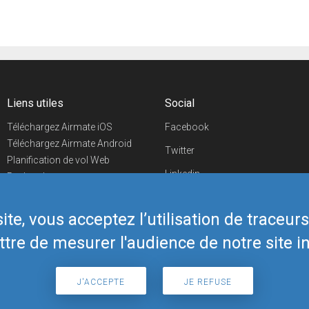
Liens utiles
Social
Téléchargez Airmate iOS
Facebook
Téléchargez Airmate Android
Twitter
Planification de vol Web
Linkedin
Recherche
aéroports/handleurs
YouTube
Evénements aéronautiques
te, vous acceptez l’utilisation de traceur
Telegram
Boutique Airmate
tre de mesurer l'audience de notre site in
J'ACCEPTE
JE REFUSE