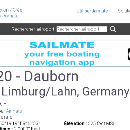
xion
/
Créer
Utiliser Airmate
Solut
 compte
Rechercher aéroport
0 - Dauborn
à Limburg/Lahn, Germany
A -
par
Airmate
érale
50°19'19" E8°11'33"
Élévation :
525 feet MSL.
ique :
2.0000° East