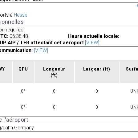
orts à
Hesse
ionnelles
ion required
UTC:
06:38:48
Heure actuelle locale:
UP AIP / TFR affectant cet aéroport
[VIEW]
ommunication:
[VIEW]
RWY
QFU
Longueur
Largeur
(ft)
Surf
(ft)
0°
0
0
UN
0°
0
0
UN
 l'aéroport
g/Lahn Germany