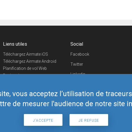
Liens utiles
Social
Téléchargez Airmate iOS
Facebook
Téléchargez Airmate Android
Twitter
Planification de vol Web
Linkedin
Recherche
aéroports/handleurs
YouTube
Evénements aéronautiques
te, vous acceptez l’utilisation de traceur
Telegram
Boutique Airmate
tre de mesurer l'audience de notre site in
J'ACCEPTE
JE REFUSE