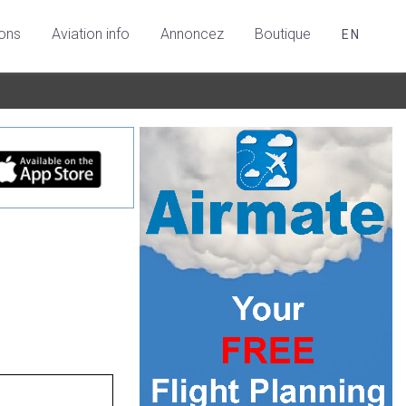
ions
Aviation info
Annoncez
Boutique
EN