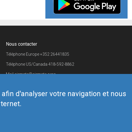
Nous contacter
Téléphone Europe
+352 26441835
Téléphone US/Canada
418-592-8862
Mail
airmate@airmate.aero
(c) Myriel Aviation SA
s afin d'analyser votre navigation et nous
ternet.
Back to top