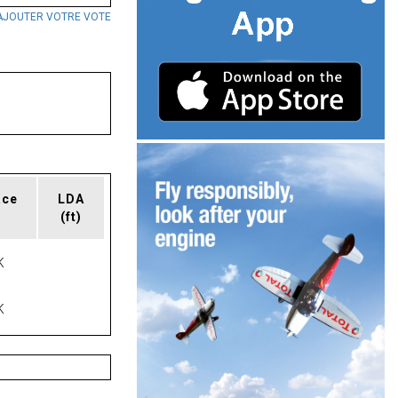
AJOUTER VOTRE VOTE
ace
LDA
(ft)
K
K