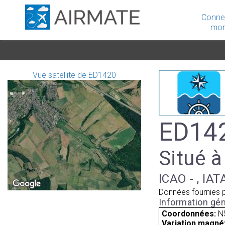
Conne
mon
Vue satellite de ED1420
ED142
Situé 
ICAO - , IAT
Données fournies 
Information gén
Coordonnées:
N
Variation magnét