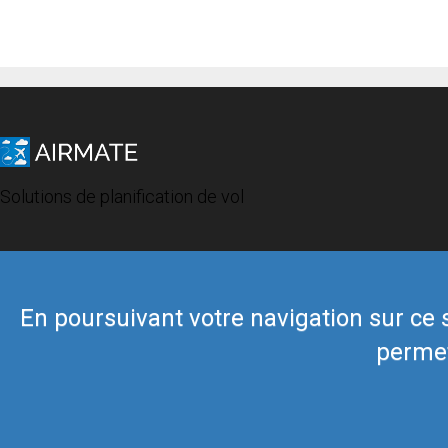
Solutions de planification de vol
En poursuivant votre navigation sur ce si
permet
© 2019 Airmate -
Conditions d'utilisation
-
Vie privée