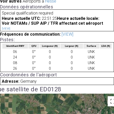
Voir autres
Aéroports à
Hesse
Données opérationnelles
Special qualification required
Heure actuelle UTC:
22:51:25
Heure actuelle locale:
Voir NOTAMs / SUP AIP / TFR affectant cet aéroport
[VIEW]
Fréquences de communication:
[VIEW]
Pistes:
Identifiant RWY
QFU
Longueur
(ft)
Largeur
(ft)
Surface
LDA
(ft)
06
0°
0
0
UNK
24
0°
0
0
UNK
08
0°
0
0
UNK
26
0°
0
0
UNK
Coordonnées de l'aéroport
Adresse:
Germany
e satellite de ED0128