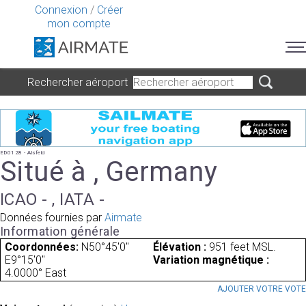
Connexion
/
Créer
mon compte
Rechercher aéroport
ED0128 - Alsfeld
Situé à , Germany
ICAO - , IATA -
Données fournies par
Airmate
Information générale
Coordonnées:
N50°45'0"
Élévation :
951 feet MSL.
E9°15'0"
Variation magnétique :
4.0000° East
AJOUTER VOTRE VOT