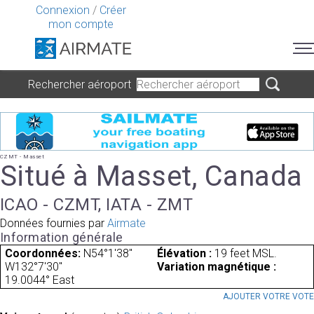
Connexion
/
Créer
mon compte
Rechercher aéroport
CZMT - Masset
Situé à Masset, Canada
ICAO - CZMT, IATA - ZMT
Données fournies par
Airmate
Information générale
Coordonnées:
N54°1'38"
Élévation :
19 feet MSL.
W132°7'30"
Variation magnétique :
19.0044° East
AJOUTER VOTRE VOT