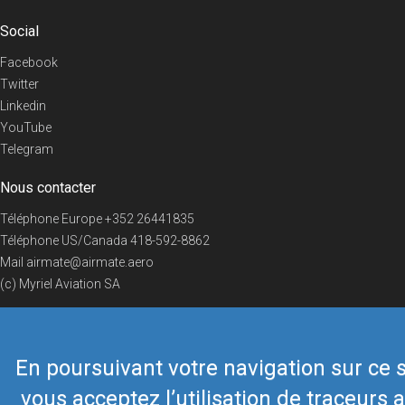
Social
Facebook
Twitter
Linkedin
YouTube
Telegram
Nous contacter
Téléphone Europe
+352 26441835
Téléphone US/Canada
418-592-8862
Mail
airmate@airmate.aero
(c) Myriel Aviation SA
En poursuivant votre navigation sur ce s
© 2019 Airmate -
Conditions d'utilisation
-
Vie privée
Back to top
vous acceptez l’utilisation de traceurs a