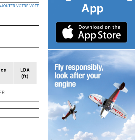
AJOUTER VOTRE VOTE
ace
LDA
(ft)
ER