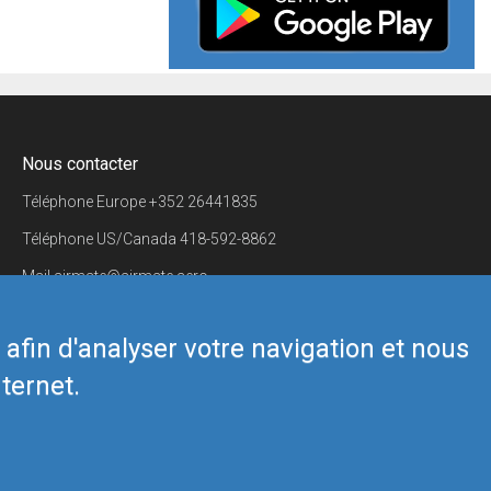
Nous contacter
Téléphone Europe
+352 26441835
Téléphone US/Canada
418-592-8862
Mail
airmate@airmate.aero
(c) Myriel Aviation SA
s afin d'analyser votre navigation et nous
ternet.
Back to top