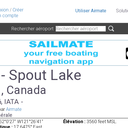
xion
/
Créer
Utiliser Airmate
Solut
 compte
Rechercher aéroport
- Spout Lake
 , Canada
, IATA -
par
Airmate
érale
52°0'27" W121°26'41"
Élévation :
3560 feet MSL.
ique :
17.6475° East