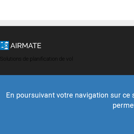
Solutions de planification de vol
En poursuivant votre navigation sur ce si
permet
© 2019 Airmate -
Conditions d'utilisation
-
Vie privée