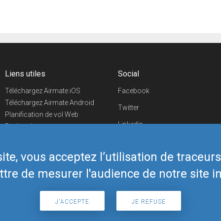
Liens utiles
Social
Téléchargez Airmate iOS
Facebook
Téléchargez Airmate Android
Twitter
Planification de vol Web
Linkedin
Recherche
aéroports/handleurs
YouTube
Evénements aéronautiques
te, vous acceptez l’utilisation de traceur
Telegram
Boutique Airmate
tre de mesurer l'audience de notre site in
J'ACCEPTE
JE REFUSE