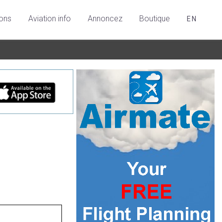
ions
Aviation info
Annoncez
Boutique
EN