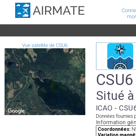
Conne
mon
Vue satellite de CSU6
CSU6 
Situé à
ICAO - CSU6
Données fournies 
Information gén
Coordonnées:
N
Variation magnét