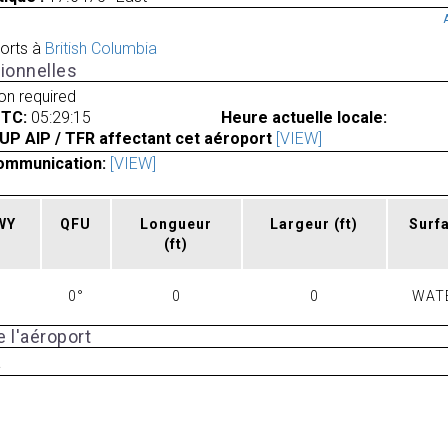
orts à
British Columbia
ionnelles
ion required
UTC:
05:29:15
Heure actuelle locale:
UP AIP / TFR affectant cet aéroport
[VIEW]
ommunication:
[VIEW]
RWY
QFU
Longueur
Largeur
(ft)
Surf
(ft)
0°
0
0
WAT
 l'aéroport
a