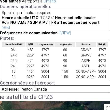
Voir autres
Aéroports à
Ontario
Données opérationnelles
Special qualification required
Heure actuelle UTC:
17:52:41
Heure actuelle locale:
Voir NOTAMs / SUP AIP / TFR affectant cet aéroport
[VIEW]
Fréquences de communication:
[VIEW]
Pistes:
Identifiant RWY
QFU
Longueur
(ft)
Largeur
(ft)
Surface
LDA
(ft)
06L
48°
4797
60
GRAVE
4797
24R
228°
4797
60
GRAVE
4797
06R
47°
4973
90
ASPH
4973
24L
227°
4973
90
ASPH
4973
16
146°
3004
150
CONC+ASPH
3004
34
326°
3004
150
CONC+ASPH
3004
Coordonnées de l'aéroport
Adresse:
Trenton Canada
e satellite de CPZ3