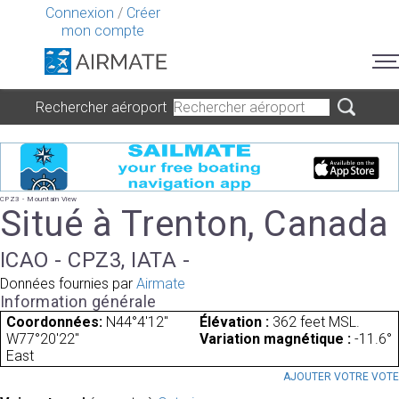
Connexion
/
Créer
mon compte
Rechercher aéroport
CPZ3 - Mountain View
Situé à Trenton, Canada
ICAO - CPZ3, IATA -
Données fournies par
Airmate
Information générale
Coordonnées:
N44°4'12"
Élévation :
362 feet MSL.
W77°20'22"
Variation magnétique :
-11.6°
East
AJOUTER VOTRE VOT