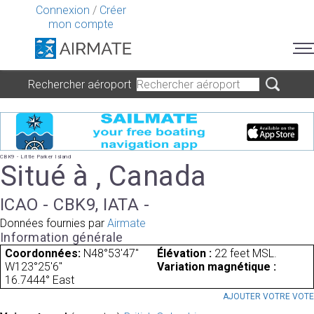
Connexion
/
Créer
mon compte
Rechercher aéroport
CBK9 - Little Parker Island
Situé à , Canada
ICAO - CBK9, IATA -
Données fournies par
Airmate
Information générale
Coordonnées:
N48°53'47"
Élévation :
22 feet MSL.
W123°25'6"
Variation magnétique :
16.7444° East
AJOUTER VOTRE VOT