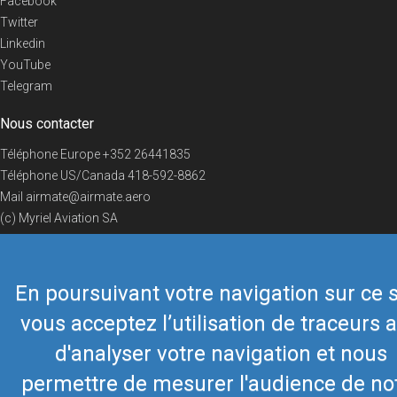
Facebook
Twitter
Linkedin
YouTube
Telegram
Nous contacter
Téléphone Europe
+352 26441835
Téléphone US/Canada
418-592-8862
Mail
airmate@airmate.aero
(c) Myriel Aviation SA
En poursuivant votre navigation sur ce s
© 2019 Airmate -
Conditions d'utilisation
-
Vie privée
Back to top
vous acceptez l’utilisation de traceurs a
d'analyser votre navigation et nous
permettre de mesurer l'audience de no