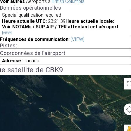
Voir autres
Aéroports à
British Columbia
Données opérationnelles
Special qualification required
Heure actuelle UTC:
23:21:39
Heure actuelle locale:
Voir NOTAMs / SUP AIP / TFR affectant cet aéroport
[VIEW]
Fréquences de communication:
[VIEW]
Pistes:
Coordonnées de l'aéroport
Adresse:
Canada
e satellite de CBK9