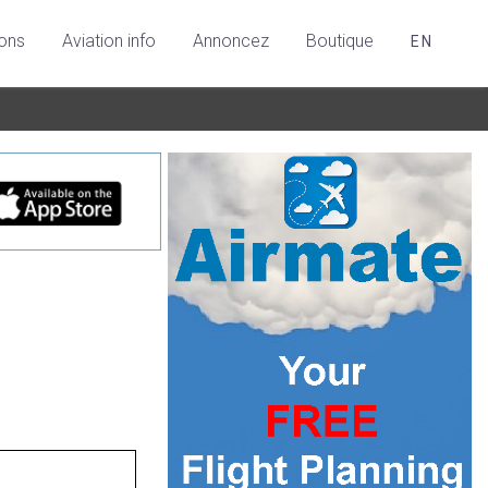
ions
Aviation info
Annoncez
Boutique
EN