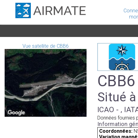
Conne
mon
Vue satellite de CBB6
CBB6 
Situé 
ICAO - , IAT
Données fournies 
Information gén
Coordonnées:
N
Variation magnét