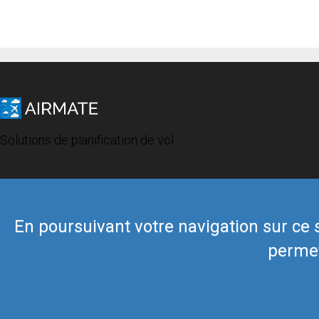
Solutions de planification de vol
En poursuivant votre navigation sur ce si
permet
© 2019 Airmate -
Conditions d'utilisation
-
Vie privée