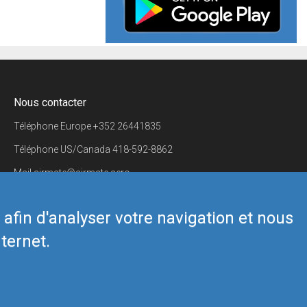
Nous contacter
Téléphone Europe
+352 26441835
Téléphone US/Canada
418-592-8862
Mail
airmate@airmate.aero
(c) Myriel Aviation SA
s afin d'analyser votre navigation et nous
ternet.
Back to top