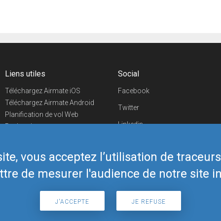
Liens utiles
Social
Téléchargez Airmate iOS
Facebook
Téléchargez Airmate Android
Twitter
Planification de vol Web
Linkedin
Recherche
aéroports/handleurs
YouTube
Evénements aéronautiques
te, vous acceptez l’utilisation de traceur
Telegram
Boutique Airmate
tre de mesurer l'audience de notre site in
J'ACCEPTE
JE REFUSE