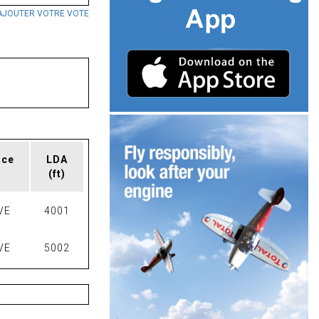
AJOUTER VOTRE VOTE
ace
LDA
(ft)
VE
4001
VE
5002