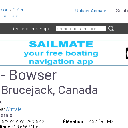
xion
/
Créer
Utiliser Airmate
Solut
 compte
Rechercher aéroport
- Bowser
à Brucejack, Canada
A -
par
Airmate
érale
56°23'43" W129°56'42"
Élévation :
1452 feet MSL.
ique :
18.6667° East