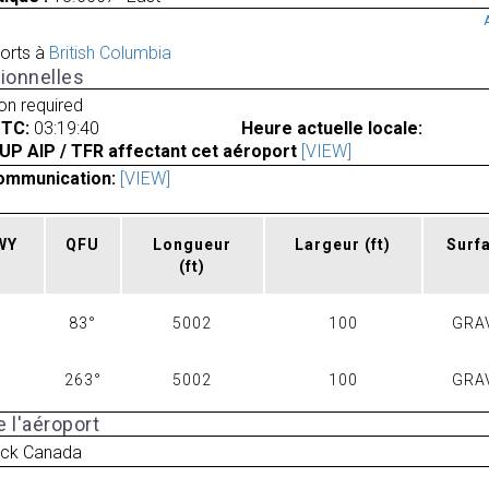
orts à
British Columbia
ionnelles
ion required
UTC:
03:19:40
Heure actuelle locale:
UP AIP / TFR affectant cet aéroport
[VIEW]
ommunication:
[VIEW]
RWY
QFU
Longueur
Largeur
(ft)
Surf
(ft)
83°
5002
100
GRA
263°
5002
100
GRA
 l'aéroport
ack Canada