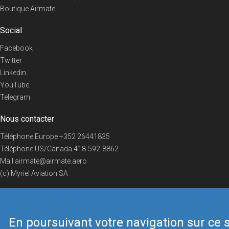
Boutique Airmate
Social
Facebook
Twitter
Linkedin
YouTube
Telegram
Nous contacter
Téléphone Europe
+352 26441835
Téléphone US/Canada
418-592-8862
Mail
airmate@airmate.aero
(c) Myriel Aviation SA
En poursuivant votre navigation sur ce s
© 2019 Airmate -
Conditions d'utilisation
-
Vie privée
Back to top