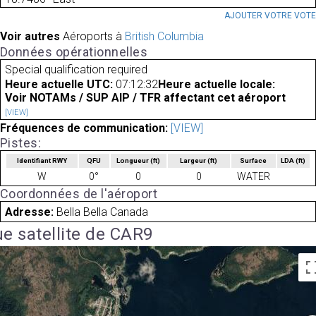
AJOUTER VOTRE VOT
Voir autres
Aéroports à
British Columbia
Données opérationnelles
Special qualification required
Heure actuelle UTC:
07:12:32
Heure actuelle locale:
Voir NOTAMs / SUP AIP / TFR affectant cet aéroport
[VIEW]
Fréquences de communication:
[VIEW]
Pistes:
Identifiant RWY
QFU
Longueur
(ft)
Largeur
(ft)
Surface
LDA
(ft)
W
0°
0
0
WATER
Coordonnées de l'aéroport
Adresse:
Bella Bella Canada
e satellite de CAR9