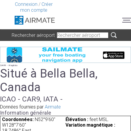
Connexion
/
Créer
mon compte
Rechercher aéroport
CAR9 - Waglisla
Situé à Bella Bella,
Canada
ICAO - CAR9, IATA -
Données fournies par
Airmate
Information générale
Coordonnées:
N52°9'60"
Élévation :
feet MSL.
W128°7'60"
Variation magnétique :
18.7486° East