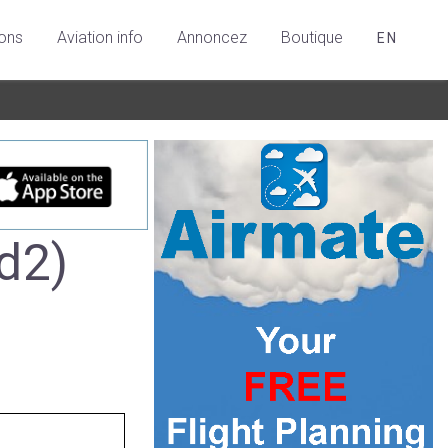
ions
Aviation info
Annoncez
Boutique
EN
d2)