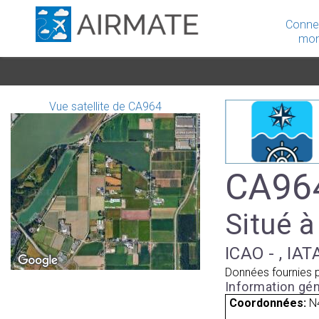
Conne
mon
Vue satellite de CA964
CA964
Situé à
ICAO - , IAT
Données fournies 
Information gén
Coordonnées:
N