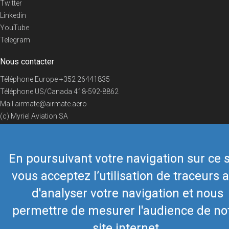
Twitter
Linkedin
YouTube
Telegram
Nous contacter
Téléphone Europe
+352 26441835
Téléphone US/Canada
418-592-8862
Mail
airmate@airmate.aero
(c) Myriel Aviation SA
En poursuivant votre navigation sur ce s
© 2019 Airmate -
Conditions d'utilisation
-
Vie privée
Back to top
vous acceptez l’utilisation de traceurs a
d'analyser votre navigation et nous
permettre de mesurer l'audience de no
site internet.