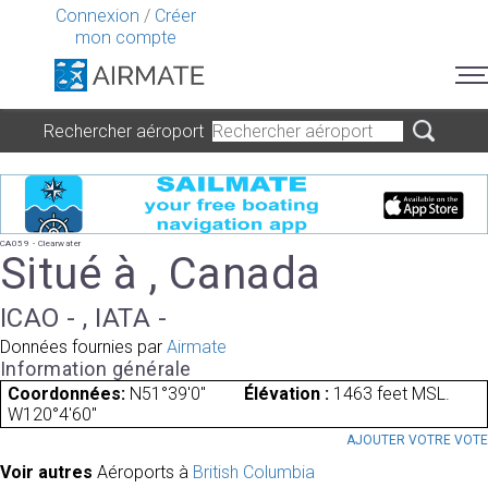
Connexion
/
Créer
mon compte
Rechercher aéroport
CA059 - Clearwater
Situé à , Canada
ICAO - , IATA -
Données fournies par
Airmate
Information générale
Coordonnées:
N51°39'0"
Élévation :
1463 feet MSL.
W120°4'60"
AJOUTER VOTRE VOT
Voir autres
Aéroports à
British Columbia