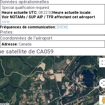
Données opérationnelles
Special qualification required
Heure actuelle UTC:
08:22:50
Heure actuelle locale:
Voir NOTAMs / SUP AIP / TFR affectant cet aéroport
[VIEW]
Fréquences de communication:
[VIEW]
Pistes:
Coordonnées de l'aéroport
Adresse:
Canada
e satellite de CA059