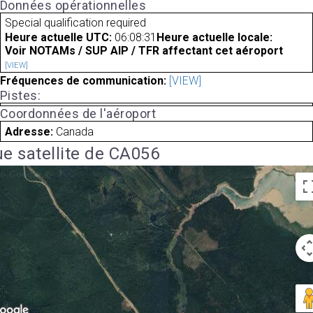
Données opérationnelles
Special qualification required
Heure actuelle UTC:
06:08:31
Heure actuelle locale:
Voir NOTAMs / SUP AIP / TFR affectant cet aéroport
[VIEW]
Fréquences de communication:
[VIEW]
Pistes:
Coordonnées de l'aéroport
Adresse:
Canada
e satellite de CA056