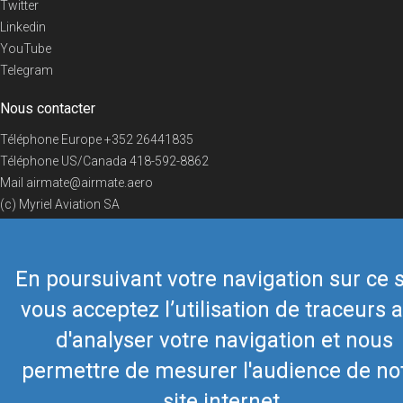
Twitter
Linkedin
YouTube
Telegram
Nous contacter
Téléphone Europe
+352 26441835
Téléphone US/Canada
418-592-8862
Mail
airmate@airmate.aero
(c) Myriel Aviation SA
En poursuivant votre navigation sur ce s
© 2019 Airmate -
Conditions d'utilisation
-
Vie privée
Back to top
vous acceptez l’utilisation de traceurs a
d'analyser votre navigation et nous
permettre de mesurer l'audience de no
site internet.