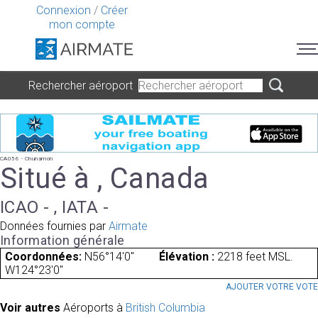
Connexion
/
Créer
mon compte
Rechercher aéroport
CA056 - Chunamon
Situé à , Canada
ICAO - , IATA -
Données fournies par
Airmate
Information générale
Coordonnées:
N56°14'0"
Élévation :
2218 feet MSL.
W124°23'0"
AJOUTER VOTRE VOT
Voir autres
Aéroports à
British Columbia