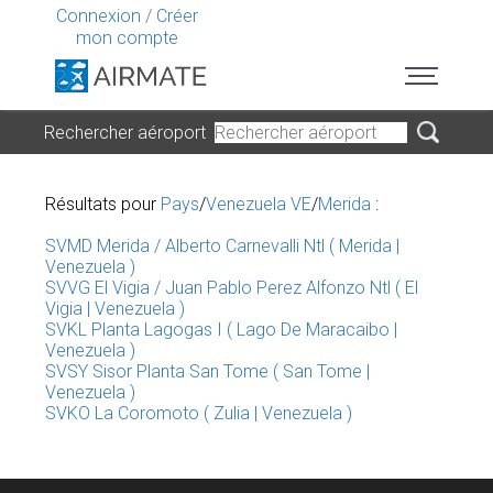
Connexion
/
Créer
mon compte
Rechercher aéroport
Résultats pour
Pays
/
Venezuela VE
/
Merida
:
SVMD Merida / Alberto Carnevalli Ntl ( Merida |
Venezuela )
SVVG El Vigia / Juan Pablo Perez Alfonzo Ntl ( El
Vigia | Venezuela )
SVKL Planta Lagogas I ( Lago De Maracaibo |
Venezuela )
SVSY Sisor Planta San Tome ( San Tome |
Venezuela )
SVKO La Coromoto ( Zulia | Venezuela )