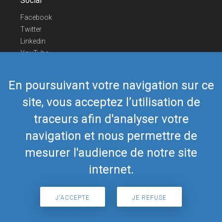
Social
Facebook
Twitter
Linkedin
YouTube
Telegram
En poursuivant votre navigation sur ce
Nous contacter
site, vous acceptez l’utilisation de
Téléphone Europe
+352 26441835
Téléphone US/Canada
418-592-8862
traceurs afin d'analyser votre
Mail
airmate@airmate.aero
navigation et nous permettre de
(c) Myriel Aviation SA
mesurer l'audience de notre site
internet.
© 2019 Airmate -
Conditions d'utilisation
-
Vie
Back to top
privée
J'ACCEPTE
JE REFUSE