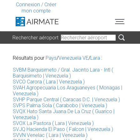
Connexion
/
Créer
mon compte
Rechercher aéroport
Résultats pour
Pays
/
Venezuela VE
/
Lara
:
SVBM Barquisimeto / Gral. Jacinto Lara - Intl (
Barquisimeto | Venezuela )
SVCO Carora ( Lara | Venezuela )
SVAH Agropecuaria Los Araguaneyes ( Monagas |
Venezuela )
SVHP Parque Central ( Caracas D.C. | Venezuela )
SVPS Palma Sola ( Carabobo | Venezuela )
SVQX Hato Santa Juana De La Cruz ( Guarico |
Venezuela )
SVOX La Pastora ( Lara | Venezuela )
SVJQ Hacienda El Paso ( Falcon | Venezuela )
SVVN Venelac ( Lara | Venezuela )