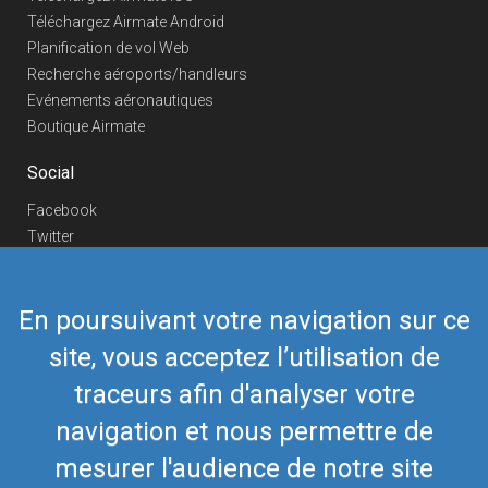
Téléchargez Airmate Android
Planification de vol Web
Recherche aéroports/handleurs
Evénements aéronautiques
Boutique Airmate
Social
Facebook
Twitter
Linkedin
YouTube
En poursuivant votre navigation sur ce
Telegram
site, vous acceptez l’utilisation de
Nous contacter
traceurs afin d'analyser votre
Téléphone Europe
+352 26441835
Téléphone US/Canada
navigation et nous permettre de
418-592-8862
Mail
airmate@airmate.aero
mesurer l'audience de notre site
(c) Myriel Aviation SA