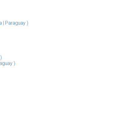
 | Paraguay )
)
raguay )