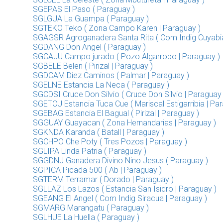
SGEPAS El Paso ( Paraguay )
SGLGUA La Guampa ( Paraguay )
SGTEKO Teko ( Zona Campo Karen | Paraguay )
SGAGSR Agroganadera Santa Rita ( Com Indig Cuyabia
SGDANG Don Angel ( Paraguay )
SGCAJU Campo jurado ( Pozo Algarrobo | Paraguay )
SGBELE Belen ( Pirizal | Paraguay )
SGDCAM Diez Caminos ( Palmar | Paraguay )
SGELNE Estancia La Neca ( Paraguay )
SGCDSI Cruce Don Silvio ( Cruce Don Silvio | Paraguay 
SGETCU Estancia Tuca Cue ( Mariscal Estigarribia | Pa
SGEBAG Estancia El Bagual ( Pirizal | Paraguay )
SGGUAY Guayacan ( Zona Hernandarias | Paraguay )
SGKNDA Karanda ( Batall | Paraguay )
SGCHPO Che Poty ( Tres Pozos | Paraguay )
SGLIPA Linda Patria ( Paraguay )
SGGDNJ Ganadera Divino Nino Jesus ( Paraguay )
SGPICA Picada 500 ( Ab | Paraguay )
SGTERM Terramar ( Dorado | Paraguay )
SGLLAZ Los Lazos ( Estancia San Isidro | Paraguay )
SGEANG El Angel ( Com Indig Siracua | Paraguay )
SGMARG Marangatu ( Paraguay )
SGLHUE La Huella ( Paraguay )