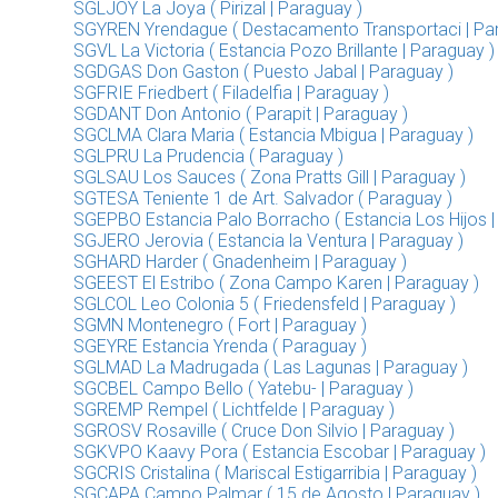
SGLJOY La Joya ( Pirizal | Paraguay )
SGYREN Yrendague ( Destacamento Transportaci | Pa
SGVL La Victoria ( Estancia Pozo Brillante | Paraguay )
SGDGAS Don Gaston ( Puesto Jabal | Paraguay )
SGFRIE Friedbert ( Filadelfia | Paraguay )
SGDANT Don Antonio ( Parapit | Paraguay )
SGCLMA Clara Maria ( Estancia Mbigua | Paraguay )
SGLPRU La Prudencia ( Paraguay )
SGLSAU Los Sauces ( Zona Pratts Gill | Paraguay )
SGTESA Teniente 1 de Art. Salvador ( Paraguay )
SGEPBO Estancia Palo Borracho ( Estancia Los Hijos |
SGJERO Jerovia ( Estancia la Ventura | Paraguay )
SGHARD Harder ( Gnadenheim | Paraguay )
SGEEST El Estribo ( Zona Campo Karen | Paraguay )
SGLCOL Leo Colonia 5 ( Friedensfeld | Paraguay )
SGMN Montenegro ( Fort | Paraguay )
SGEYRE Estancia Yrenda ( Paraguay )
SGLMAD La Madrugada ( Las Lagunas | Paraguay )
SGCBEL Campo Bello ( Yatebu- | Paraguay )
SGREMP Rempel ( Lichtfelde | Paraguay )
SGROSV Rosaville ( Cruce Don Silvio | Paraguay )
SGKVPO Kaavy Pora ( Estancia Escobar | Paraguay )
SGCRIS Cristalina ( Mariscal Estigarribia | Paraguay )
SGCAPA Campo Palmar ( 15 de Agosto | Paraguay )