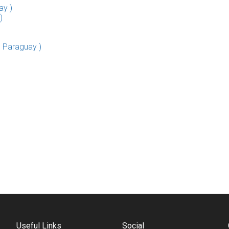
ay )
)
| Paraguay )
Useful Links
Social