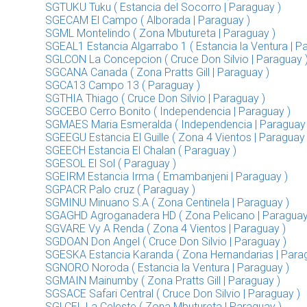
SGTUKU Tuku ( Estancia del Socorro | Paraguay )
SGECAM El Campo ( Alborada | Paraguay )
SGML Montelindo ( Zona Mbutureta | Paraguay )
SGEAL1 Estancia Algarrabo 1 ( Estancia la Ventura | P
SGLCON La Concepcion ( Cruce Don Silvio | Paraguay 
SGCANA Canada ( Zona Pratts Gill | Paraguay )
SGCA13 Campo 13 ( Paraguay )
SGTHIA Thiago ( Cruce Don Silvio | Paraguay )
SGCEBO Cerro Bonito ( Independencia | Paraguay )
SGMAES Maria Esmeralda ( Independencia | Paraguay 
SGEEGU Estancia El Guille ( Zona 4 Vientos | Paraguay 
SGEECH Estancia El Chalan ( Paraguay )
SGESOL El Sol ( Paraguay )
SGEIRM Estancia Irma ( Emambanjeni | Paraguay )
SGPACR Palo cruz ( Paraguay )
SGMINU Minuano S.A ( Zona Centinela | Paraguay )
SGAGHD Agroganadera HD ( Zona Pelicano | Paraguay
SGVARE Vy A Renda ( Zona 4 Vientos | Paraguay )
SGDOAN Don Angel ( Cruce Don Silvio | Paraguay )
SGESKA Estancia Karanda ( Zona Hernandarias | Para
SGNORO Noroda ( Estancia la Ventura | Paraguay )
SGMAIN Mainumby ( Zona Pratts Gill | Paraguay )
SGSACE Safari Central ( Cruce Don Silvio | Paraguay )
SGLCEL La Celeste ( Zona Mbutureta | Paraguay )