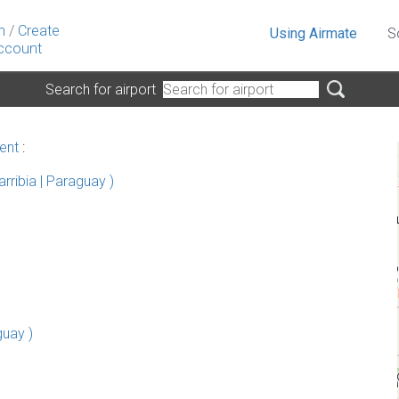
n
/
Create
Using Airmate
S
ccount
Search for airport
ent
:
arribia | Paraguay )
guay )