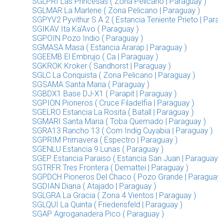
SGLPRI Las Princesas ( Zona Pelicano | Paraguay )
SGLMAR La Marlene ( Zona Pelicano | Paraguay )
SGPYV2 Pyvithur S.A 2 ( Estancia Teniente Prieto | Par
SGIKAV Ita Ka'Avo ( Paraguay )
SGPOIN Pozo Indio ( Paraguay )
SGMASA Masa ( Estancia Ararap | Paraguay )
SGEEMB El Embrujo ( Ca | Paraguay )
SGKROK Kroker ( Sandhorst | Paraguay )
SGLC La Conquista ( Zona Pelicano | Paraguay )
SGSAMA Santa Maria ( Paraguay )
SGBDX1 Base DJ-X1 ( Parapit | Paraguay )
SGPION Pioneros ( Cruce Filadelfia | Paraguay )
SGELRO Estancia La Rosita ( Batall | Paraguay )
SGMARI Santa Maria ( Toba Quemado | Paraguay )
SGRA13 Rancho 13 ( Com Indig Cuyabia | Paraguay )
SGPRIM Primavera ( Espectro | Paraguay )
SGENLU Estancia 9 Lunas ( Paraguay )
SGEP Estancia Paraiso ( Estancia San Juan | Paraguay
SGTRFR Tres Frontera ( Demattei | Paraguay )
SGPDCH Pioneros Del Chaco ( Pozo Grande | Paraguay
SGDIAN Diana ( Atajado | Paraguay )
SGLGRA La Gracia ( Zona 4 Vientos | Paraguay )
SGLQUI La Quinta ( Friedensfeld | Paraguay )
SGAP Agroganadera Pico ( Paraguay )