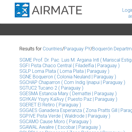
Logi
a
Results for
Countries
/
Paraguay PY
/
Boquerón Departm
SGME Prof. Dr. Pac. Luis M. Argana Intl ( Mariscal Estig
SGFI Pista Chaco Central ( Filadelfia | Paraguay )
SGLP Loma Plata ( Loma Plata | Paraguay )
SGNE Boqueron ( Colonia Neuland | Paraguay )
SGCHAP Chaparron ( Com Indig Ijnapui | Paraguay )
SGTUC2 Tucano 2 ( Paraguay )
SGESMA Estancia Mary ( Demattei | Paraguay )
SGYKAV Ysyry Ka'Avy ( Puesto Paz | Paraguay )
SGERET El Retiro ( Paraguay )
SGGAES Ganadera Esperanza ( Zona Pratts Gill | Para
SGPIVE Pista Verde ( Waldrode | Paraguay )
SGCAMO Cause Moro ( Paraguay )
SGAWAL Awalire ( Escobar | Paraguay )