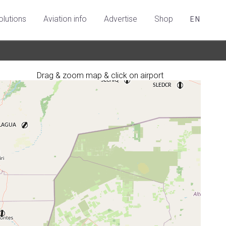
olutions
Aviation info
Advertise
Shop
EN
Drag & zoom map & click on airport