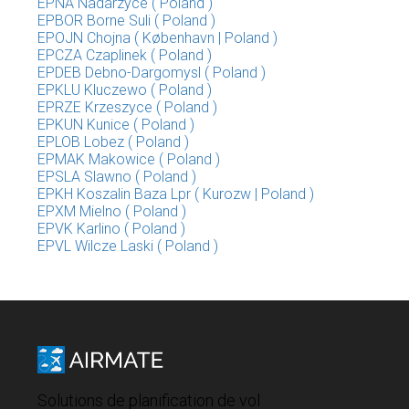
EPNA Nadarzyce ( Poland )
EPBOR Borne Suli ( Poland )
EPOJN Chojna ( København | Poland )
EPCZA Czaplinek ( Poland )
EPDEB Debno-Dargomysl ( Poland )
EPKLU Kluczewo ( Poland )
EPRZE Krzeszyce ( Poland )
EPKUN Kunice ( Poland )
EPLOB Lobez ( Poland )
EPMAK Makowice ( Poland )
EPSLA Slawno ( Poland )
EPKH Koszalin Baza Lpr ( Kurozw | Poland )
EPXM Mielno ( Poland )
EPVK Karlino ( Poland )
EPVL Wilcze Laski ( Poland )
Solutions de planification de vol