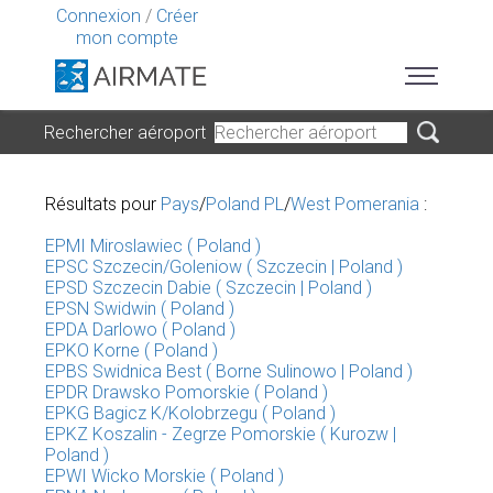
Connexion
/
Créer
mon compte
Rechercher aéroport
Résultats pour
Pays
/
Poland PL
/
West Pomerania
:
EPMI Miroslawiec ( Poland )
EPSC Szczecin/Goleniow ( Szczecin | Poland )
EPSD Szczecin Dabie ( Szczecin | Poland )
EPSN Swidwin ( Poland )
EPDA Darlowo ( Poland )
EPKO Korne ( Poland )
EPBS Swidnica Best ( Borne Sulinowo | Poland )
EPDR Drawsko Pomorskie ( Poland )
EPKG Bagicz K/Kolobrzegu ( Poland )
EPKZ Koszalin - Zegrze Pomorskie ( Kurozw |
Poland )
EPWI Wicko Morskie ( Poland )