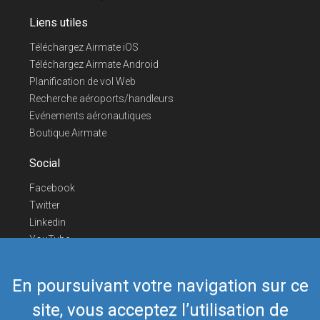
Liens utiles
Téléchargez Airmate iOS
Téléchargez Airmate Android
Planification de vol Web
Recherche aéroports/handleurs
Evénements aéronautiques
Boutique Airmate
Social
Facebook
Twitter
Linkedin
YouTube
Telegram
En poursuivant votre navigation sur ce
Nous contacter
site, vous acceptez l’utilisation de
Téléphone Europe
+352 26441835