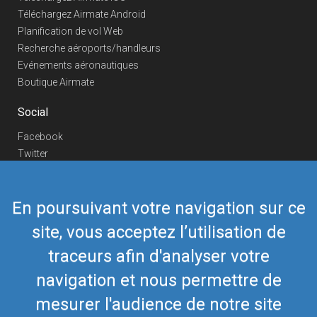
Téléchargez Airmate Android
Planification de vol Web
Recherche aéroports/handleurs
Evénements aéronautiques
Boutique Airmate
Social
Facebook
Twitter
Linkedin
YouTube
En poursuivant votre navigation sur ce
Telegram
site, vous acceptez l’utilisation de
Nous contacter
traceurs afin d'analyser votre
Téléphone Europe
+352 26441835
Téléphone US/Canada
navigation et nous permettre de
418-592-8862
Mail
airmate@airmate.aero
mesurer l'audience de notre site
(c) Myriel Aviation SA