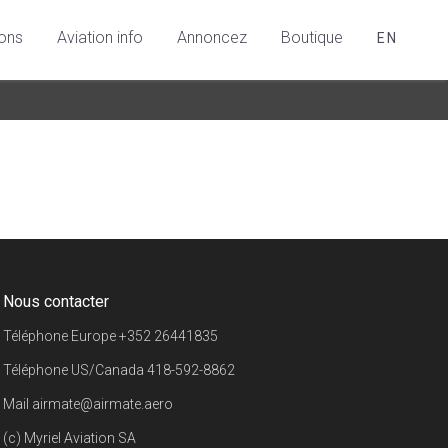
ions
Aviation info
Annoncez
Boutique
EN
Nous contacter
Téléphone Europe
+352 26441835
Téléphone US/Canada
418-592-8862
Mail
airmate@airmate.aero
(c) Myriel Aviation SA