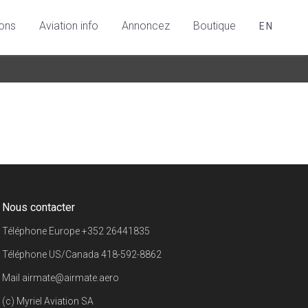
ions
Aviation info
Annoncez
Boutique
EN
Nous contacter
Téléphone Europe
+352 26441835
Téléphone US/Canada
418-592-8862
Mail
airmate@airmate.aero
(c) Myriel Aviation SA