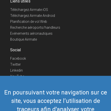
Liens utiles
Téléchargez Airmate iOS
Téléchargez Airmate Android
Planification de vol Web
Recherche aéroports/handleurs
Evénements aéronautiques
Boutique Airmate
Social
Facebook
Twitter
Linkedin
YouTube
Telegram
En poursuivant votre navigation sur ce
Nous contacter
site, vous acceptez l’utilisation de
Téléphone Europe
+352 26441835
Téléphone US/Canada
418-592-8862
traceurs afin d'analyser votre