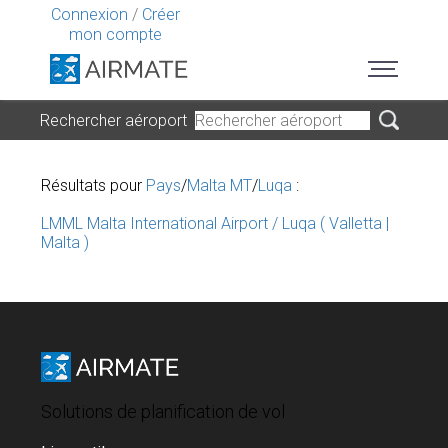
Connexion
/
Créer
mon compte
Rechercher aéroport
Résultats pour
Pays
/
Malta MT
/
Luqa
:
LMML Malta International Airport / Luqa ( Valletta |
Malta )
Solutions de planification de vol